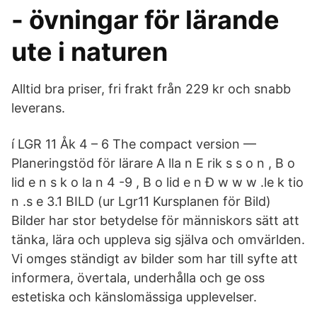
- övningar för lärande
ute i naturen
Alltid bra priser, fri frakt från 229 kr och snabb
leverans.
í LGR 11 Åk 4 – 6 The compact version —
Planeringstöd för lärare A lla n E rik s s o n , B o
lid e n s k o la n 4 -9 , B o lid e n Ð w w w .le k tio
n .s e 3.1 BILD (ur Lgr11 Kursplanen för Bild)
Bilder har stor betydelse för människors sätt att
tänka, lära och uppleva sig själva och omvärlden.
Vi omges ständigt av bilder som har till syfte att
informera, övertala, un­derhålla och ge oss
estetiska och känslomässiga upplevelser.