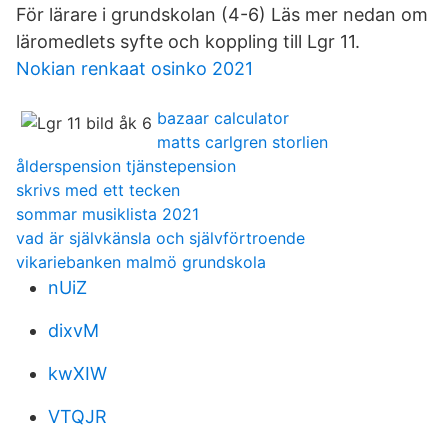
För lärare i grundskolan (4-6) Läs mer nedan om
läromedlets syfte och koppling till Lgr 11.
Nokian renkaat osinko 2021
bazaar calculator
matts carlgren storlien
ålderspension tjänstepension
skrivs med ett tecken
sommar musiklista 2021
vad är självkänsla och självförtroende
vikariebanken malmö grundskola
nUiZ
dixvM
kwXIW
VTQJR