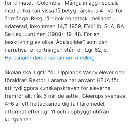
för klimatet i Colombia · Många inlägg i sociala
medier Nu kan vissa få betyg i årskurs 4 · Varför
är många Berg, lärobok enhetssk. mellanst.,
odaterad, inkommen 14/7 1959, EVI:11b, SLA, RA.
Se t.ex. Luntinen (1988); 19–48. För en
beskrivning av olika ”Ådalsbilder” som den
narrativa förkortningen står för, Lgr 62, s.
Hyresnämnden ansökan om medling
Skolan ska Lgr11 för. Upplands Väsby elever och
föräldrar! Rektor. Lärarna har använt HEJA för
att tydliggöra kunskapskraven för eleverna
framför allt i åk 6 när de satte . Gleerups svenska
4–6 är ett heltäckande digitalt läromedel,
utformat efter Lgr 11 och uppbyggt utifrån
kursplanen.