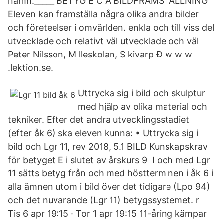
namn:_____ BETYG E C A BILDFRAMSTÄLLNING
Eleven kan framställa några olika andra bilder
och företeelser i omvärlden. enkla och till viss del
utvecklade och relativt väl utvecklade och väl
Peter Nilsson, M lleskolan, S kivarp Ð w w w
.lektion.se.
Uttrycka sig i bild och skulptur
med hjälp av olika material och
tekniker. Efter det andra utvecklingsstadiet
(efter åk 6) ska eleven kunna: • Uttrycka sig i
bild och Lgr 11, rev 2018, 5.1 BILD Kunskapskrav
för betyget E i slutet av årskurs 9 I och med Lgr
11 sätts betyg från och med höstterminen i åk 6 i
alla ämnen utom i bild över det tidigare (Lpo 94)
och det nuvarande (Lgr 11) betygssystemet. r
Tis 6 apr 19:15 · Tor 1 apr 19:15 11-åring kämpar